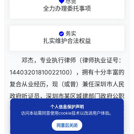
尽责
全力办理委托事项
务实
扎实维护合法权益
邓杰，专业执行律师（律师执业证号：
14403201810022100），拥有十分丰富的
复合从业经历，现（或曾）兼任深圳市人民
政府听证员，深圳市某区城建部门政府公职
个人信息保护声明
律师、政府工程定标专家，深圳市政府法律
访问本站需同意使用cookie技术以改进用户体验。
类采购评审专家，网络技术工程师等，目前
同意后关闭
执业于北京市炜衡（深圳）律师事务所（律