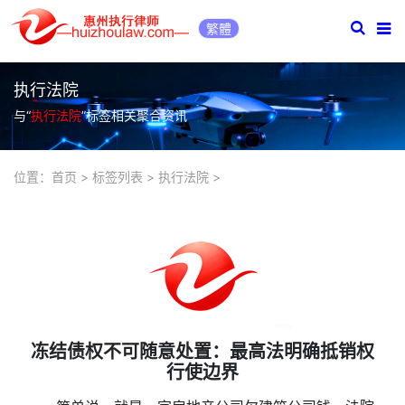
繁體
执行法院
与“
执行法院
”标签相关聚合资讯
位置：
首页
>
标签列表
>
执行法院
>
冻结债权不可随意处置：最高法明确抵销权
行使边界