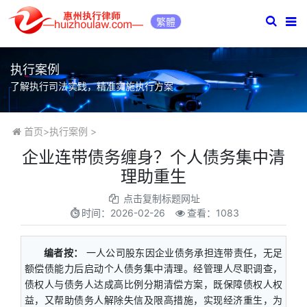
繁體
执行案例
了解执行司法实践，精准实施执行方案
首页
>
执行案例
>
企业连带债务缠身？个人债务集中清
理助重生
点击复制标题网址
时间：
2026-02-26
查看：1083
编者按：
一人公司股东因企业债务承担连带责任，无足
额偿债能力后启动个人债务集中清理。经管理人尽职调查，
债权人与债务人达成高比例分期清偿方案，既保障债权人权
益，又帮助债务人解除失信及限高措施，实现经济重生，为