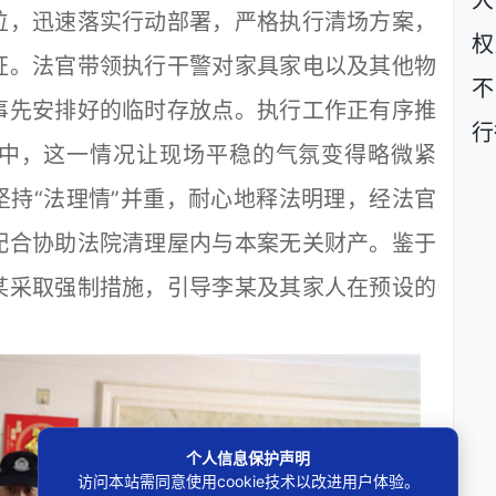
大
位，迅速落实行动部署，严格执行清场方案，
权
证。法官带领执行干警对家具家电以及其他物
不
事先安排好的临时存放点。执行工作正有序推
行
中，这一情况让现场平稳的气氛变得略微紧
持“法理情”并重，耐心地释法明理，经法官
配合协助法院清理屋内与本案无关财产。鉴于
某采取强制措施，引导李某及其家人在预设的
个人信息保护声明
访问本站需同意使用cookie技术以改进用户体验。