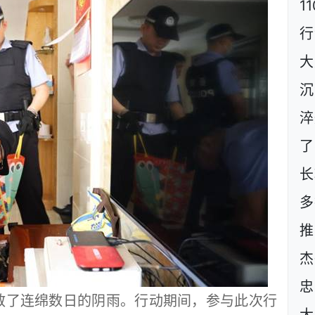
1
行
大
沉
淬
了
长
多
推
杰
忠
了连绵数日的阴雨。行动期间，参与此次行