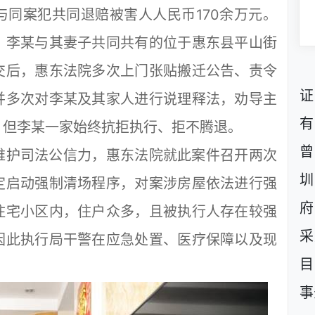
同案犯共同退赔被害人人民币170余万元。
，李某与其妻子共同共有的位于惠东县平山街
交后，惠东法院多次上门张贴搬迁公告、责令
证
并多次对李某及其家人进行说理释法，劝导主
有
，但李某一家始终抗拒执行、拒不腾退。
曾
护司法公信力，惠东法院就此案件召开两次
圳
定启动强制清场程序，对案涉房屋依法进行强
府
住宅小区内，住户众多，且被执行人存在较强
采
因此执行局干警在应急处置、医疗保障以及现
目
事