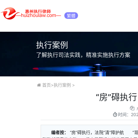
繁體
执行案例
了解执行司法实践，精准实施执行方案
首页
>
执行案例
>
“房”碍执
时间：
20
编者按：
“房”碍执行，法院“清”障护航 