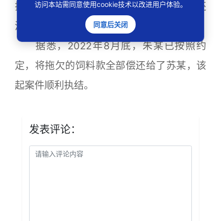
访问本站需同意使用cookie技术以改进用户体验。
把猪养好卖个好价钱，争取早点把欠款还
同意后关闭
清！”朱某对卢青连声感谢道。
据悉，2022年8月底，朱某已按照约
定，将拖欠的饲料款全部偿还给了苏某，该
起案件顺利执结。
发表评论：