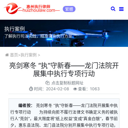
繁體
执行案例
了解执行司法实践，精准实施执行方案
首页
>
执行案例
>
亮剑寒冬 “执”守新春——龙门法院开
展集中执行专项行动
点击复制标题网址
时间：
2024-02-08
查看：1063
编者按：
亮剑寒冬 “执”守新春——龙门法院开展集中执
行专项行动 为持续向拒不履行法律文书确定义务的被执
行人“亮剑”，最大限度将“纸上权益”变成“真金白银”，春节前
夕，惠东县法院、龙门县法院分别开展集中执行专项行动，