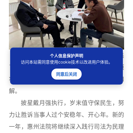
眼看法院动真格了，苏某父亲迅速筹集
个人信息保护声明
访问本站需同意使用cookie技术以改进用户体验。
了1.3万元款项支付给鄢某，并承诺剩余款项
同意后关闭
将于2月29日之前付清，双方再次达成和
解。
披星戴月强执行，岁末值守保民生，努
力让胜诉当事人过个安稳年、开心年。新的
一年，惠州法院将继续深入践行司法为民理