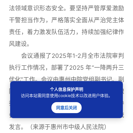
法领域意识形态安全。要坚持严管厚爱激励
干警担当作为，严格落实全面从严治党主体
责任，着力激发队伍活力，持续加强纪律作
风建设。
会议通报了2025年1-2月全市法院审判
执行工作情况，部署了2025 年“一降两升三
优化”工作。会议由惠州中院党组副书记、副
个人信息保护声明
院长吴健雄主持，院党组成员、审委会专职
访问本站需同意使用cookie技术以改进用户体验。
委员、副处级以上干部、各部门负责同志参
同意后关闭
会，各县区法院院长、仲恺法庭庭长作交流
发言。（来源于惠州市中级人民法院）