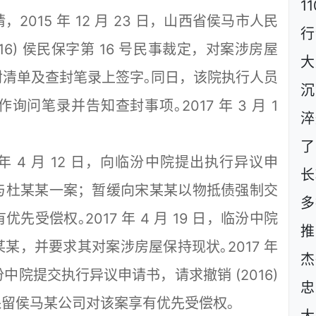
1
15 年 12 月 23 日，山西省侯马市人民
行
016) 侯民保字第 16 号民事裁定，对案涉房屋
大
清单及查封笔录上签字｡同日，该院执行人员
沉
问笔录并告知查封事项｡2017 年 3 月 1
淬
了
 4 月 12 日，向临汾中院提出执行异议申
长
与杜某某一案；暂缓向宋某某以物抵债强制交
多
受偿权｡2017 年 4 月 19 日，临汾中院
推
某，并要求其对案涉房屋保持现状｡2017 年
杰
汾中院提交执行异议申请书，请求撤销 (2016)
忠
裁定，保留侯马某公司对该案享有优先受偿权｡