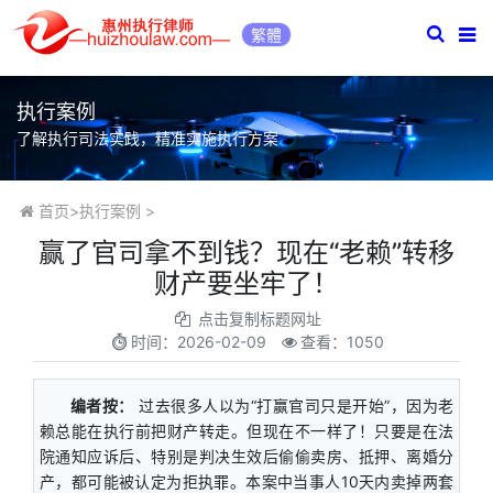
繁體
执行案例
了解执行司法实践，精准实施执行方案
首页
>
执行案例
>
赢了官司拿不到钱？现在“老赖”转移
财产要坐牢了！
点击复制标题网址
时间：
2026-02-09
查看：1050
编者按：
过去很多人以为“打赢官司只是开始”，因为老
赖总能在执行前把财产转走。但现在不一样了！只要是在法
院通知应诉后、特别是判决生效后偷偷卖房、抵押、离婚分
产，都可能被认定为拒执罪。本案中当事人10天内卖掉两套