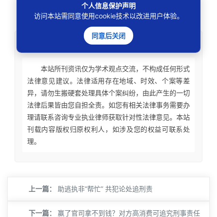
个人信息保护声明
还钱
拒执罪有用吗
法院怎么查转移财产
访问本站需同意使用cookie技术以改进用户体验。
同意后关闭
免责声明
本站所刊资讯仅为学术观点交流，不构成任何形式
法律意见建议。法律适用存在地域、时效、个案等差
异，请勿生搬硬套处理具体个案纠纷，由此产生的一切
法律后果皆由您自担全责。如您有相关法律事务需要办
理请联系咨询专业执业律师获取针对性法律意见。本站
刊载内容版权归原权利人，如涉及您的权益可联系处
理。
上一篇：
助逃执非“帮忙” 共犯论处追刑责
下一篇：
赢了官司拿不到钱？对方高消费可追究刑事责任