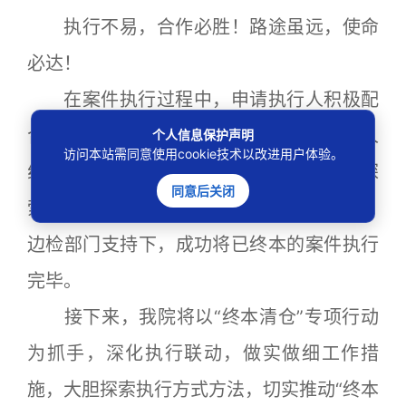
执行不易，合作必胜！路途虽远，使命
必达！
在案件执行过程中，申请执行人积极配
合法院执行工作，积极提供和挖掘被执行人
个人信息保护声明
访问本站需同意使用cookie技术以改进用户体验。
线索。我院执行局法官穷尽措施，勇于探
同意后关闭
索，充分利用域外协作机制，在公安机关、
边检部门支持下，成功将已终本的案件执行
完毕。
接下来，我院将以“终本清仓”专项行动
为抓手，深化执行联动，做实做细工作措
施，大胆探索执行方式方法，切实推动“终本